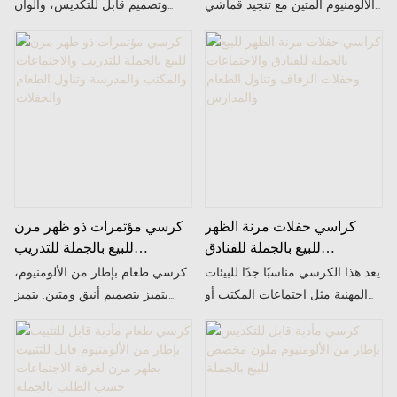
تجارية بالجملة
للتخصيص
الألومنيوم المتين مع تنجيد قماشي
وتصميم قابل للتكديس، وألوان
رمادي ناعم ومزخرف، ليجمع بين
قابلة للتخصيص، وهو مناسب
المتانة والأناقة البسيطة. صُمم
للمطاعم الداخلية ومساحات
خصيصًا للمساحات المزدحمة
المكاتب.
كقاعات الحفلات والتدريب وقاعات
المؤتمرات، ويوازن بين العملية
والراحة بسلاسة.
كراسي حفلات مرنة الظهر
كرسي مؤتمرات ذو ظهر مرن
للبيع بالجملة للفنادق
للبيع بالجملة للتدريب
والاجتماعات وحفلات الزفاف
والاجتماعات والمكتب
يعد هذا الكرسي مناسبًا جدًا للبيئات
كرسي طعام بإطار من الألومنيوم،
وتناول الطعام والمدارس
والمدرسة وتناول الطعام
المهنية مثل اجتماعات المكتب أو
يتميز بتصميم أنيق ومتين. يتميز
والحفلات
غرف اجتماعات مجلس الإدارة أو
بإطار من الألومنيوم بلون بيج فاتح
الدورات التدريبية.
يوفر دعمًا قويًا وثباتًا ممتازًا. مقعده
ومسند ظهره مُنجدان بقماش
رمادي، مما يوفر تجربة جلوس