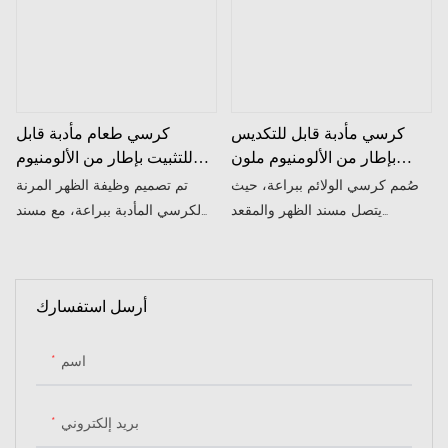
مريحة مع تهوية جيدة ومقاومة
للتآكل.
كرسي مأدبة قابل للتكديس
كرسي طعام مأدبة قابل
بإطار من الألومنيوم ملون
للتثبيت بإطار من الألومنيوم
مخصص للبيع بالجملة
قابل للتثبيت بظهر مرن لغرفة
صُمم كرسي الولائم ببراعة، حيث
تم تصميم وظيفة الظهر المرنة
الاجتماعات حسب الطلب
يتصل مسند الظهر والمقعد
لكرسي المأدبة ببراعة، مع مسند
بالجملة
بملحقات خاصة لتشكيل قوس
الظهر والمقعد متصلين بملحقات
تأرجح طبيعي. عند انحناء المستخدم
خاصة لتشكيل قوس تأرجح طبيعي.
للخلف برفق، يتأرجح مسند الظهر
أرسل استفسارك
بسلاسة وهدوء، دون التأثير على
فخامة المناسبة بسبب التأرجح
المفرط، مما يوفر تجربة استرخاء
اسم
معتدلة للضيوف قليلي الحركة.
بريد إلكتروني