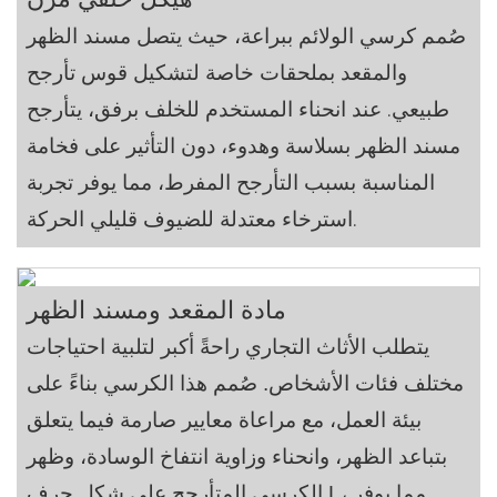
صُمم كرسي الولائم ببراعة، حيث يتصل مسند الظهر
والمقعد بملحقات خاصة لتشكيل قوس تأرجح
طبيعي. عند انحناء المستخدم للخلف برفق، يتأرجح
مسند الظهر بسلاسة وهدوء، دون التأثير على فخامة
المناسبة بسبب التأرجح المفرط، مما يوفر تجربة
استرخاء معتدلة للضيوف قليلي الحركة.
مادة المقعد ومسند الظهر
يتطلب الأثاث التجاري راحةً أكبر لتلبية احتياجات
مختلف فئات الأشخاص. صُمم هذا الكرسي بناءً على
بيئة العمل، مع مراعاة معايير صارمة فيما يتعلق
بتباعد الظهر، وانحناء وزاوية انتفاخ الوسادة، وظهر
الكرسي المتأرجح على شكل حرف L، مما يوفر