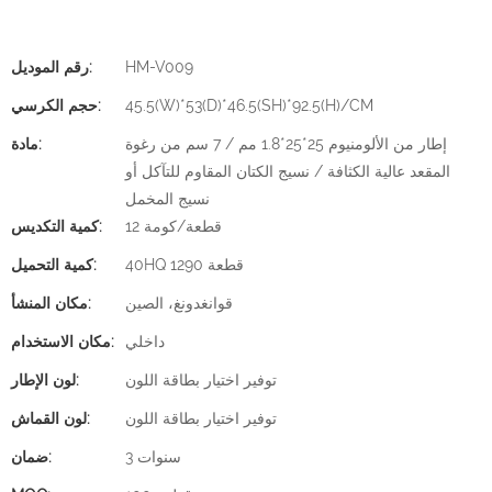
HM-V009
رقم الموديل:
45.5(W)*53(D)*46.5(SH)*92.5(H)/CM
حجم الكرسي:
إطار من الألومنيوم 25*25*1.8 مم / 7 سم من رغوة
مادة:
المقعد عالية الكثافة / نسيج الكتان المقاوم للتآكل أو
نسيج المخمل
12 قطعة/كومة
كمية التكديس:
40HQ 1290 قطعة
كمية التحميل:
قوانغدونغ، الصين
مكان المنشأ:
داخلي
مكان الاستخدام:
توفير اختيار بطاقة اللون
لون الإطار:
توفير اختيار بطاقة اللون
لون القماش:
3 سنوات
ضمان: