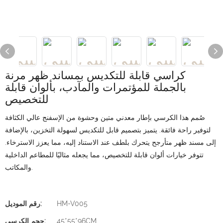
كراسي قابلة للتكديس بمساند ظهر مرنة
بالجملة للمؤتمرات والمآدب، بألوان قابلة
للتخصيص
صُمم هذا الكرسي بإطار معدني متين وحشوة من الإسفنج عالي الكثافة
لتوفير راحة فائقة. يتميز بتصميم قابل للتكديس لسهولة التخزين، بالإضافة
إلى مسند ظهر متأرجح يتحرك بلطف عند الاستناد إليه، مما يعزز الاسترخاء.
تتوفر خيارات ألوان قابلة للتخصيص، مما يجعله مثاليًا للمطاعم الداخلية
والمكاتب.
HM-V005
رقم الموديل:
45*55*96CM
حجم الكرسي: