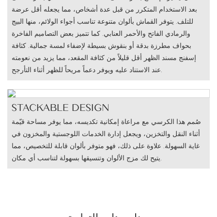
بعد الاستخدام المتكرر من قبل عدة أشخاص، مما يجعله أقل عرضة
للتلف. يتوفر القماش بألوان متنوعة تناسب أجواء الولائم، منها البيج
والرمادي الفاتح والأحمر العنابي. كما تتميز بعض التصاميم الفاخرة
بحواف مطرزة بدقة أو بنقوش بسيطة لإضفاء لمسة جمالية. كثافة
إسفنج مسند الظهر أقل قليلاً من كثافة المقعد، مما يزيد من نعومته
عند الاستناد عليه ويوفر دعماً مريحاً للظهر أثناء التأرجح.
STACKABLE DESIGN
صُمم هذا الكرسي مع مراعاة إمكانية تكديسه، مما يوفر مساحة قيّمة
أثناء النقل والتخزين، ويجعل إدارة الخدمات اللوجستية والمخزون في
غاية السهولة. علاوة على ذلك، فهو متوفر بألوان قابلة للتخصيص، مما
يتيح لك مزج الألوان وتنسيقها بسهولة لتناسب أي مكان.