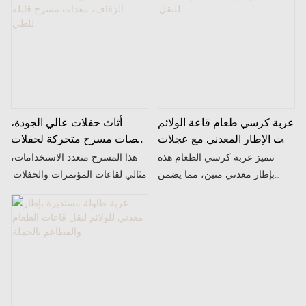
عربة كرسي طعام قاعة الولائم
أثاث حفلات عالي الجودة،
ذات الإطار المعدني مع عجلات
منصات مسرح متحركة لحفلات
للنقل
الزفاف، معدات مسرح قابلة
تتميز عربة كرسي الطعام هذه
هذا المسرح متعدد الاستخدامات،
للطي
بإطار معدني متين، مما يضمن
مثالي لقاعات المؤتمرات والحفلات.
متانة ممتازة وقدرة عالية على
مزود بعجلات لسهولة الحركة، مما
تحمل الأحمال. يمكن تعديلها
يسمح بنقله إلى مواقع مختلفة.
بعجلتين أو ثلاث عجلات لتلبية
يتميز بخاصية رفع على مرحلتين،
مختلف ظروف الاستخدام
مما يتيح لك تعديل الارتفاع حسب
ومتطلبات التضاريس.
الحاجة لتلبية متطلبات الأنشطة
المختلفة. لونه قابل للتخصيص، ما
يتيح لك اختيار لون يناسب نمط