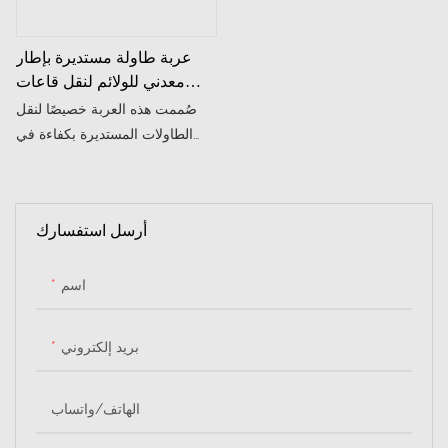
مكانك.
عربة طاولة مستديرة بإطار
معدني للولائم لنقل قاعات
الطعام والمطاعم بالجملة
صُممت هذه العربة خصيصًا لنقل
الطاولات المستديرة بكفاءة في
الفنادق. وهي الحل الأمثل للخدمات
اللوجستية الداخلية وخدمات تأجير
الأثاث.
أرسل استفسارك
اسم
بريد إلكتروني
الهاتف/واتساب