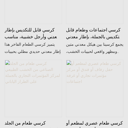
كرسي اجتماعات وطعام قابل
كرسي قابل للتكديس بإطار
للتكديس بالجملة، بإطار معدني
معدني وأرجل خشبية، مناسب
وخشب محبب، مع مسند ذراع،
لغرف الطعام والمناسبات
يجمع كرسينا بين هيكل معدني متين
يتميز كرسي الطعام الفاخر هذا
مناسب للبيع بالجملة.
ومظهر واقعي لحبيبات الخشب،
بإطار معدني حديدي مطلي بحبيبات
ويمكن تكديسه من 4 إلى 5 قطع
خشبية دقيقة، ويتميز بملمس دافئ
لسهولة الشحن. كما أن مقعده
يشبه الخشب الصلب مع كونه متينًا
المصنوع من إسفنج عالي الكثافة
ومقاومًا للتشوه.
وألوانه القابلة للتخصيص تجعله
مثاليًا لغرف الطعام والمعيشة.
كرسي طعام عصري لمطعم أو
كرسي طعام من الجلد