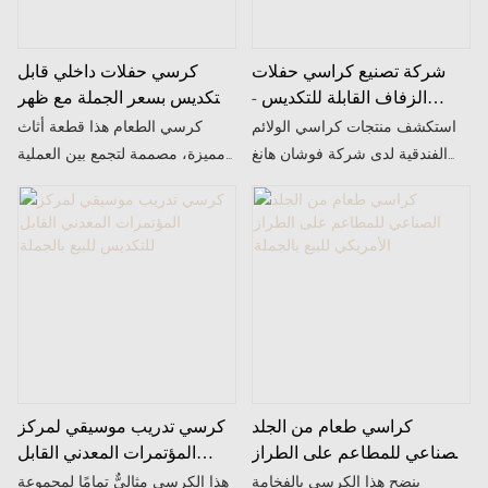
شركة تصنيع كراسي حفلات
كرسي حفلات داخلي قابل
الزفاف القابلة للتكديس -
للتكديس بسعر الجملة مع ظهر
كرسي طعام أزرق داكن
من الخيزران وإطار من
استكشف منتجات كراسي الولائم
كرسي الطعام هذا قطعة أثاث
للمؤتمرات
الألومنيوم بحبيبات خشبية
الفندقية لدى شركة فوشان هانغ
مميزة، مصممة لتجمع بين العملية
مي للأثاث المحدودة، الشركة
والجمال. يتميز بإطار من الألومنيوم
المصنعة الصينية الموثوقة. تواصل
يضمن متانة وقوة استثنائيتين، مما
معنا لمزيد من التفاصيل!
يجعله مناسبًا للاستخدام المتكرر
في بيئات الطعام. مسند الظهر
مصنوع من نسيج الروطان، مما
يضفي لمسة من الأناقة والملمس
الطبيعي، ويوفر أيضًا تهوية ممتازة
وراحة فائقة.
كراسي طعام من الجلد
كرسي تدريب موسيقي لمركز
الصناعي للمطاعم على الطراز
المؤتمرات المعدني القابل
الأمريكي للبيع بالجملة
للتكديس للبيع بالجملة
ينضح هذا الكرسي بالفخامة
هذا الكرسي مثاليٌّ تمامًا لمجموعة