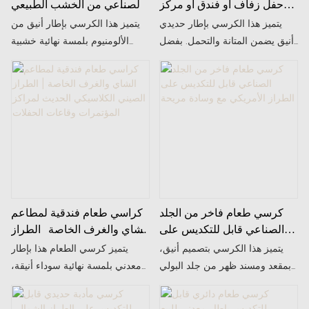
حفل زفاف أو فندق أو مركز
الصناعي من الخشب الطبيعي
مؤتمرات تجاري أو غرفة
لمركز المؤتمرات التجاري
يتميز هذا الكرسي بإطار حديدي
يتميز هذا الكرسي بإطار أنيق من
اجتماعات
بالجملة على الطراز الياباني
أنيق يضمن المتانة والتحمل. بفضل
الألومنيوم بلمسة نهائية خشبية
تصميمه البسيط، يتناسب تمامًا مع
واقعية، يجمع بين المتانة والجمال
قاعات الاجتماعات المكتبية وغرف
الطبيعي الدافئ. مقعده ومسند
المطاعم الخاصة. مسند الظهر مُنجّد
ظهره مبطنان بجلد بولي يوريثان
بقماش رمادي، مما يوفر الراحة
ناعم بلون رمادي داكن غير لامع،
ولمسة من الأناقة.
مما يوفر راحةً فائقة وسهولة في
الصيانة.
كرسي طعام فاخر من الجلد
كراسي طعام فندقية لمطاعم
الصناعي قابل للتكديس على
الشاي والغرف الخاصة | الطراز
الطراز الأمريكي مع وسادة
الصيني الكلاسيكي الحديث
يتميز هذا الكرسي بتصميم أنيق،
يتميز كرسي الطعام هذا بإطار
مريحة
لمراكز المؤتمرات وقاعات
بمقعد ومسند ظهر من جلد البولي
معدني بلمسة نهائية سوداء أنيقة،
الحفلات
يوريثان بلون عنابي. يتميز مسند
بتصميم صيني عصري وبسيط يمزج
الظهر بشكل بيضاوي، مزين بأزرار
بين الأناقة التقليدية والبساطة