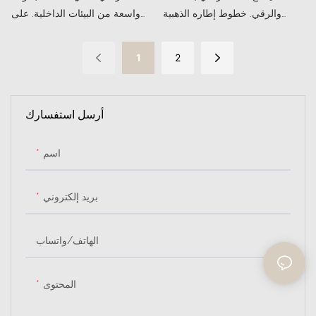
والرقي. خطوط إطاره الذهبية
واسعة من البيئات الداخلية. على
ناعمة، مما يضفي لمسةً من الرقي
سبيل المثال، عندما يتدرب
على تصميمه العام.
الموسيقيون أو يعزفون، يوفر لهم
1
2
الراحة والدعم اللازمين لمساعدتهم
على التركيز على حرفتهم لفترات
طويلة.
أرسل استفسارك
اسم
بريد إلكتروني
الهاتف/واتساب
المحتوى