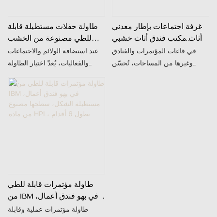
غرفة اجتماعات بإطار معدني
طاولة حفلات مستطيلة قابلة
أثاث مكتب فندق أثاث خشبي
للطي مصنوعة من الخشب
طاولة قابلة للطي IBM
المقاوم للحريق من IBM
في قاعات المؤتمرات والفنادق
عند استضافة الولائم والاجتماعات
وغيرها من المساحات، تُحسّن
والفعاليات، يُعدّ اختيار الطاولة
الطاولة القابلة للطي، التي تجمع
المناسبة أمرًا بالغ الأهمية لخلق جوٍّ
بين الثبات والمرونة، استغلال
إيجابيّ وتعزيز تجربة الفعالية. تجمع
المساحة بشكل ملحوظ. صُممت
طاولة الولائم المستطيلة القابلة
طاولة IBM القابلة للطي هذه،
للطيّ والمصنوعة من ألواح IBM
بإطارها المعدني وعناصرها
الخشبية المقاومة للحريق بين الأداء
الخشبية، خصيصًا للمكاتب
العمليّ والتصميم الرائع، لتتناسب
والفنادق، لتجمع بين العملية
تمامًا مع مختلف السيناريوهات.
والأناقة.
طاولة مؤتمرات قابلة للطي
من IBM في بهو فندق أعمال،
مستطيلة الشكل، سطحها
طاولة مؤتمرات عملية وقابلة