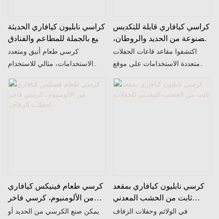
كراسي كيافاري قابلة للتكديس
كراسي نابليون كيافاري الحديثة
مصنوعة من الحديد والروطان،
للبيع بالجملة للمطاعم والفنادق
مناسبة للفنادق والمناسبات
والمناسبات
اكتشفوا مقاعد قاعات الحفلات
كرسي طعام أنيق ومتعدد
الخارجية، كرسي طعام
متعددة الاستخدامات على موقع
الاستخدامات، مثالي للاستخدام
Restaurant Furniture.net. من
الداخلي والخارجي. متوفر بإطار
الكراسي الأنيقة إلى الكراسي
من الحديد أو الألومنيوم، مما يوفر
العملية القابلة للتكديس، تسوّقوا
خيارات متعددة من حيث المتانة
الآن للحصول على الجودة وبأسعار
والوزن لتناسب مختلف الاحتياجات.
معقولة!
يمكن تثبيت وسادة المقعد بمسامير
للثبات، أو استخدامها مع لاصق
فيلكرو قابل للفك، مما يتيح للعملاء
تغيير الوسائد بسهولة لتناسب
مختلف المناسبات، سواءً كانت
كرسي نابليون كيافاري بمقعد
كرسي طعام فينيكس كيافاري
وليمة رسمية، أو تجمعًا خارجيًا غير
ثابت من الخشب المعدني
من الألومنيوم، كرسي فاخر
رسمي، أو مناسبة داخلية أنيقة.
للحفلات
لحفلات الزفاف
في الولائم وحفلات الزفاف
يمكن صنع الكرسي من الحديد أو