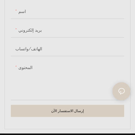
للحفلات أو حفلات الزفاف، بلونه
ببراعة بين متانة المعدن والملمس
الفريد وبنيته المتينة، خيارًا مثاليًا لأي
الطبيعي للخيزران، ليُقدم تصميمًا
اسم
مناسبة خارجية، مُضيفًا لمسةً من
بسيطًا وعصريًا مثاليًا لأماكن الولائم.
الرقي والأناقة.
بريد إلكتروني
الهاتف/واتساب
المحتوى
إرسال الاستفسار الآن