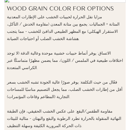
WOOD GRAIN COLOR FOR OPTIONS
مزايا نقل الحرارة لحبيبات الخشب على الإطارات المعدنية
المتانة + الجماليات: يجمع بين متانة المعدن (مقاومة الخدش / التآكل،
الاستقرار الهيكلي) مع المظهر الطبيعي الدافئ للخشب - مما يتجنب
هشاشة الخشب الصلب أو احتياجات الصيانة.
الاتساق: يوفر أنماط حبيبات خشبية موحدة وعالية الدقة (لا توجد
اختلافات طبيعية في الملمس / اللون)، مما يضمن مظهرًا متماسكًا عبر
الكراسي المتعددة.
فعّال من حيث التكلفة: يوفر صورًا عالية الجودة تشبه الخشب بسعر
أقل من إطارات الخشب الصلب، مما يجعل التصميم مناسبًا للمساحات
التجارية (المطاعم وقاعات المؤتمرات).
مقاومة الطقس/البقع: على عكس الخشب الحقيقي، فإن الطبقة
النهائية المنقولة بالحرارة تطرد الرطوبة والبقع والبهتان - مثالية للبيئات
ذات الحركة المرورية الكثيفة وسهلة التنظيف.