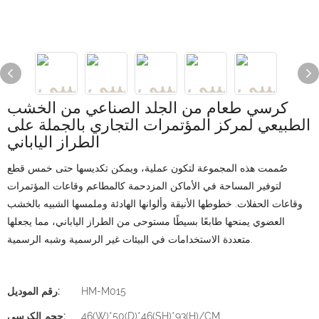
كرسي طعام من الجلد الصناعي من الخشب
الطبيعي لمركز المؤتمرات التجاري بالجملة على
الطراز الياباني
صُممت هذه المجموعة لتكون عملية، ويمكن تكديسها حتى خمس قطع
لتوفير المساحة في الأماكن المزدحمة كالمطاعم وقاعات المؤتمرات
وقاعات الحفلات.
خطوطها الأنيقة وألوانها الهادئة وملمسها الشبيه بالخشب
العضوي يمنحها طابعًا بسيطًا مستوحى من الطراز الياباني، مما يجعلها
متعددة الاستخدامات في البيئات غير الرسمية وشبه الرسمية.
HM-M015
رقم الموديل:
46(W)*50(D)*46(SH)*93(H)/CM
حجم الكرسي: