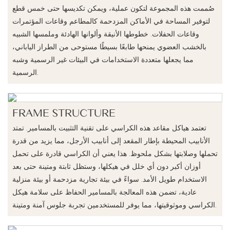
صُممت هذه المجموعة لتكون عملية، ويمكن تكديسها حتى خمس قطع
لتوفير المساحة في الأماكن المزدحمة كالمطاعم وقاعات المؤتمرات
وقاعات الحفلات. خطوطها الأنيقة وألوانها الهادئة وملمسها الشبيه
بالخشب العضوي يمنحها طابعًا بسيطًا مستوحى من الطراز الياباني،
مما يجعلها متعددة الاستخدامات في البيئات غير الرسمية وشبه
الرسمية.
FRAME STRUCTURE
تعتمد هياكل مقاعد هذه الكراسي على تقنية التثبيت بالمسامير. تمتد
الأنابيب المحيطة بإطار المقعد إلى أنابيب الأرجل، مما يزيد من قدرة
تحملها وصلابتها بشكل ملحوظ. هذا يعني أن الكراسي قادرة على تحمل
أوزان أكبر دون أي خلل في هيكلها، وستظل ثابتة ومتينة حتى بعد
الاستخدام طويل الأمد. سواءً في بيئة تجارية مزدحمة أو بيئة منزلية
عادية، تضمن هذه المعالجة بالمسامير الحفاظ على سلامة هيكل
الكراسي وموثوقيتها، مما يوفر للمستخدمين تجربة جلوس آمنة ومتينة.