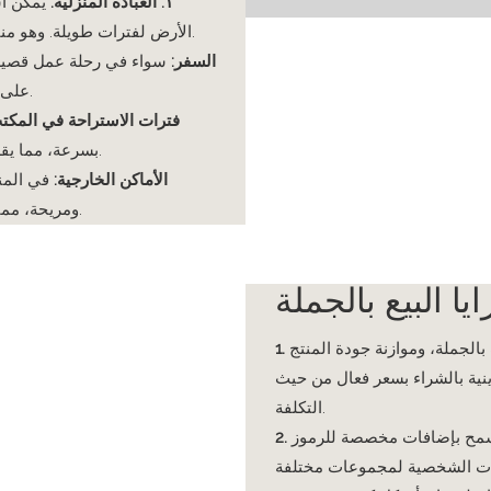
١. العبادة المنزلية:
يمكن اس
الأرض لفترات طويلة. وهو مناسب بشكل خاص لكبار السن ومن يعانون من مشاكل في المفاصل.
2. السفر:
سواء في رحلة عمل قصيرة 
على مكان مناسب للعبادة في أي وقت، دون مقاطعة ممارستهم الدينية.
3. فترات الاستراحة في المكت
بسرعة، مما يقلل من مساحة المكتب ويوازن بين الاحتياجات الدينية وجداول العمل.
4. الأماكن الخارجية:
في المنا
ومريحة، مما يلغي الحاجة إلى الجلوس مباشرة على الأرض ويعزز تجربة العبادة.
يا البيع بالجملة
الجملة، وموازنة جودة المنتج
نية بالشراء بسعر فعال من حيث
التكلفة.
سمح بإضافات مخصصة للرموز