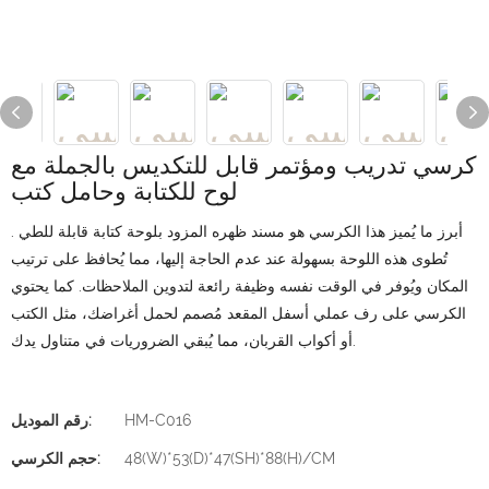
كرسي تدريب ومؤتمر قابل للتكديس بالجملة مع
لوح للكتابة وحامل كتب
أبرز ما يُميز هذا الكرسي هو مسند ظهره المزود
بلوحة كتابة
قابلة للطي
.
تُطوى هذه اللوحة بسهولة عند عدم الحاجة إليها، مما يُحافظ على ترتيب
المكان ويُوفر في الوقت نفسه وظيفة رائعة لتدوين الملاحظات. كما يحتوي
الكرسي على رف عملي أسفل المقعد مُصمم لحمل أغراضك، مثل الكتب
أو أكواب القربان، مما يُبقي الضروريات في متناول يدك.
HM-C016
رقم الموديل:
48(W)*53(D)*47(SH)*88(H)/CM
حجم الكرسي: