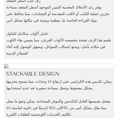
رف كتب أسفل المقعد
يوفر رف الأسلاك المعدنية المتين الموجود أسفل المقعد مساحة
تخزين عملية للكتب أو الكتب المقدسة أو المجلدات، مما يحافظ على
مواد القراءة الخاصة بك منظمة ومثبتة في مكانها بشكل آمن.
حامل أكواب متكامل للتناول
صُمم هذا الرف بفتحة مخصصة لأكواب القربان، مما يضمن بقاء الكوب
في مكانه بأمان، ويمنع انسكاب السوائل، ويسهل الوصول إليه أثناء
الشعائر الدينية.
STACKABLE DESIGN
يمكن تكديس هذه الكراسي حتى ارتفاع 10 وحدات، مما يسمح بتخزينها
بشكل مضغوط وشغل مساحة صغيرة عند عدم استخدامها.
بفضل تصميمها القابل للتكديس والموفر للمساحة، يمكن وضع ما يصل
إلى 650 كرسيًا في حاوية قياسية 40HQ، مما يقلل بشكل كبير من
تكاليف الخدمات اللوجستية للطلبات الكبيرة.