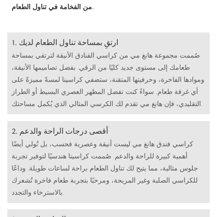
من الفخامة في تناول الطعام.
1. ارتقِ بمساحة تناول الطعام لديك
صُممت مجموعة هانغ مي من كراسي الفنادق الأنيقة لترتقي بمساحة
طعامك إلى مستوى جديد كليًا من الرقي. بفضل تصاميمها الأنيقة،
وموادها الفاخرة، وحرفيتها المتقنة، ستضفي كراسينا لمسةً مميزةً على
أي غرفة طعام. سواءً كنت تفضل المظهر العصري البسيط أو الطراز
التقليدي، فإن هانغ مي تقدم لك الكرسي المثالي الذي يُكمل مساحتك.
2. أقصى درجات الراحة والدعم
كراسي فندق هانغ مي ليست أنيقة وعصرية فحسب، بل تُولي أيضًا
أهمية كبيرة للراحة والدعم. صُممت كراسينا هندسيًا لتوفير تجربة
جلوس مثالية، مما يتيح لك تناول الطعام براحة لساعات طويلة. وداعًا
للكراسي الصلبة وغير المريحة، ومرحبًا بتجربة طعام فاخرة تُشعرك
بالاسترخاء والتجدد.