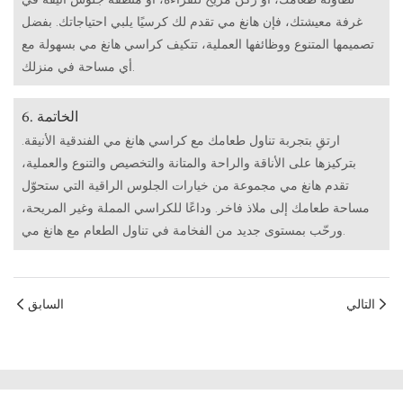
غرفة معيشتك، فإن هانغ مي تقدم لك كرسيًا يلبي احتياجاتك. بفضل
تصميمها المتنوع ووظائفها العملية، تتكيف كراسي هانغ مي بسهولة مع
أي مساحة في منزلك.
6. الخاتمة
ارتقِ بتجربة تناول طعامك مع كراسي هانغ مي الفندقية الأنيقة.
بتركيزها على الأناقة والراحة والمتانة والتخصيص والتنوع والعملية،
تقدم هانغ مي مجموعة من خيارات الجلوس الراقية التي ستحوّل
مساحة طعامك إلى ملاذ فاخر. وداعًا للكراسي المملة وغير المريحة،
ورحّب بمستوى جديد من الفخامة في تناول الطعام مع هانغ مي.
التالي
السابق