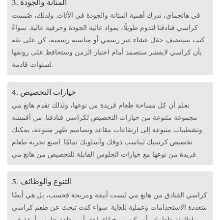
3. المتانة والجودة
في هانجماي، ندرك أهمية المتانة والجودة في الأثاث. ولذلك، صُممت
كراسي فنادقنا لتدوم طويلًا، بمواد عالية الجودة وحرفية عالية. سواءً
كنت تستضيف حفل عشاء غير رسمي أو مناسبة رسمية، كن على ثقة
بأن كراسي لايفشر ستصمد أمام اختبار الزمن وستحافظ على رونقها
لسنوات قادمة.
4. خيارات التخصيص
نعلم أن كل مساحة طعام فريدة من نوعها، ولذلك تقدم هانغ مي
مجموعة متنوعة من خيارات التخصيص لكراسي فنادقنا. من أقمشة
وتشطيبات متنوعة إلى ارتفاعات مقاعد وتصاميم ظهر متنوعة، يمكنك
تخصيص كرسيك ليناسب ذوقك وأسلوبك تمامًا. اصنع تجربة طعام
فريدة من نوعها مع خيارات الجلوس القابلة للتخصيص من هانغ مي.
5. التنوع والوظائف
كراسي الفنادق من هانغ مي ليست أنيقة ومريحة فحسب، بل هي أيضًا
متعددة الاستخدامات وعملية للغاية. سواء كنت تبحث عن طقم كراسي
لطاولة طعامك، أو ركن مريح للقراءة، أو منطقة جلوس أنيقة في