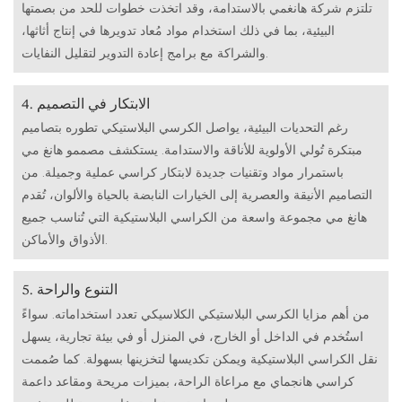
تلتزم شركة هانغمي بالاستدامة، وقد اتخذت خطوات للحد من بصمتها
البيئية، بما في ذلك استخدام مواد مُعاد تدويرها في إنتاج أثاثها،
والشراكة مع برامج إعادة التدوير لتقليل النفايات.
4. الابتكار في التصميم
رغم التحديات البيئية، يواصل الكرسي البلاستيكي تطوره بتصاميم
مبتكرة تُولي الأولوية للأناقة والاستدامة. يستكشف مصممو هانغ مي
باستمرار مواد وتقنيات جديدة لابتكار كراسي عملية وجميلة. من
التصاميم الأنيقة والعصرية إلى الخيارات النابضة بالحياة والألوان، تُقدم
هانغ مي مجموعة واسعة من الكراسي البلاستيكية التي تُناسب جميع
الأذواق والأماكن.
5. التنوع والراحة
من أهم مزايا الكرسي البلاستيكي الكلاسيكي تعدد استخداماته. سواءً
استُخدم في الداخل أو الخارج، في المنزل أو في بيئة تجارية، يسهل
نقل الكراسي البلاستيكية ويمكن تكديسها لتخزينها بسهولة. كما صُممت
كراسي هانجماي مع مراعاة الراحة، بميزات مريحة ومقاعد داعمة