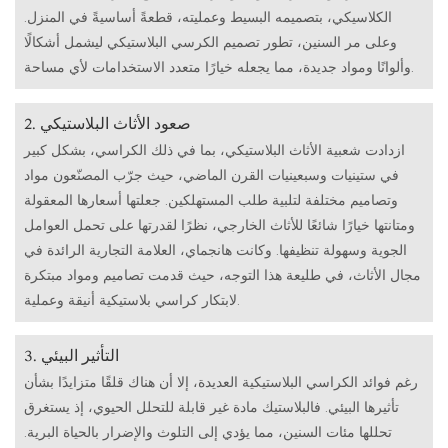
الكلاسيكي، بتصميمه البسيط وعمليته، قطعةً أساسيةً في المنزل.
وعلى مر السنين، تطور تصميم الكرسي البلاستيكي ليشمل أشكالًا
وألوانًا ومواد جديدة، مما يجعله خيارًا متعدد الاستخدامات لأي مساحة.
2. صعود الأثاث البلاستيكي
ازدادت شعبية الأثاث البلاستيكي، بما في ذلك الكراسي، بشكل كبير
في ستينيات وسبعينيات القرن الماضي، حيث جرّب المصنّعون مواد
وتصاميم مختلفة لتلبية طلب المستهلكين. جعلتها أسعارها المعقولة
ومتانتها خيارًا شائعًا للأثاث الخارجي، نظرًا لقدرتها على تحمل العوامل
الجوية وسهولة تنظيفها. وكانت هانجماي، العلامة التجارية الرائدة في
مجال الأثاث، في طليعة هذا التوجه، حيث قدمت تصاميم ومواد مبتكرة
لابتكار كراسي بلاستيكية أنيقة وعملية.
3. التأثير البيئي
رغم فوائد الكراسي البلاستيكية العديدة، إلا أن هناك قلقًا متزايدًا بشأن
تأثيرها البيئي. فالبلاستيك مادة غير قابلة للتحلل الحيوي، إذ يستغرق
تحللها مئات السنين، مما يؤدي إلى التلوث والإضرار بالحياة البرية.