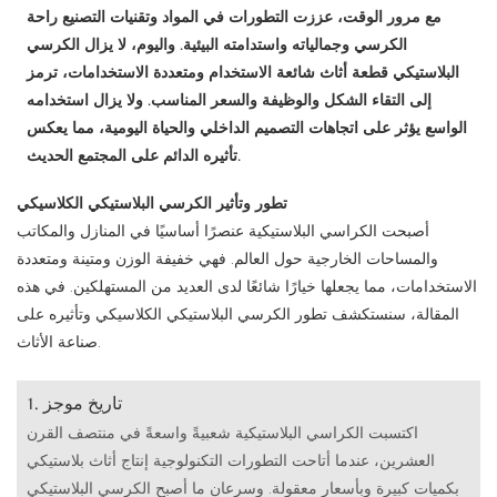
مع مرور الوقت، عززت التطورات في المواد وتقنيات التصنيع راحة
الكرسي وجمالياته واستدامته البيئية. واليوم، لا يزال الكرسي
البلاستيكي قطعة أثاث شائعة الاستخدام ومتعددة الاستخدامات، ترمز
إلى التقاء الشكل والوظيفة والسعر المناسب. ولا يزال استخدامه
الواسع يؤثر على اتجاهات التصميم الداخلي والحياة اليومية، مما يعكس
تأثيره الدائم على المجتمع الحديث.
تطور وتأثير الكرسي البلاستيكي الكلاسيكي
أصبحت الكراسي البلاستيكية عنصرًا أساسيًا في المنازل والمكاتب
والمساحات الخارجية حول العالم. فهي خفيفة الوزن ومتينة ومتعددة
الاستخدامات، مما يجعلها خيارًا شائعًا لدى العديد من المستهلكين. في هذه
المقالة، سنستكشف تطور الكرسي البلاستيكي الكلاسيكي وتأثيره على
صناعة الأثاث.
1. تاريخ موجز
اكتسبت الكراسي البلاستيكية شعبيةً واسعةً في منتصف القرن
العشرين، عندما أتاحت التطورات التكنولوجية إنتاج أثاث بلاستيكي
بكميات كبيرة وبأسعار معقولة. وسرعان ما أصبح الكرسي البلاستيكي