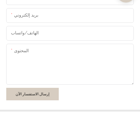
بريد إلكتروني
الهاتف/واتساب
المحتوى
إرسال الاستفسار الآن
جميع الحقوق محفوظة © 2025 لشركة هانجماي للأثاث |
خريطة الموقع