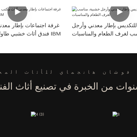
لتكديس بإطار معدني وأرجل
غرفة اجتماعات بإطار معدن
ب لغرف الطعام والمناسبات
فندق أثاث خشبي طاولة قابلة للطي IBM
فوشان هانجماي للأثاث المح