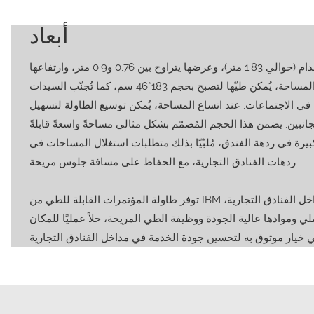
أبعاد
عند فتحها، يبلغ طولها 6 أقدام (حوالي 1.83 متر)، وعرضها يتراوح بين 0.76 و0.9 متر، وارتفاعها
حوالي 0.76 متر. عند صغر المساحة، يُمكن طيّها لتصبح بحجم 183*46 سم، كما تُجنّب السيدات
اج في الاجتماعات. عند اتساع المساحة، يُمكن توسيع الطاولة لتسهيل
جانبين. يضمن هذا الحجم المُصمّم بشكل مثالي مساحةً واسعةً قابلةً
ة في ردهة الفندق، مُلبّيًا بذلك متطلبات استغلال المساحات في
ردهات الفنادق التجارية، مع الحفاظ على مسافة جلوس مريحة.
توفر طاولة المؤتمرات القابلة للطي من IBM مقاس 6 أقدام والمخصصة لمداخل الفنادق التجارية،
ي وموادها عالية الجودة ووظيفة الطي المريحة، حلاً عمليًا للمكان