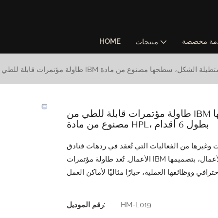
مة مخصصة
HOME
منتجات
طاولة مؤتمرات قابلة للطي من IBM في بهو فندق أعمال، مستطيلة الشكل، سطحها
مصنوع من مادة HPL، بطول 6 أقدام
 وغيرها من الفعاليات التي تُعقد في ردهات فنادق
الأعمال. تُعد طاولة مؤتمرات IBM القابلة للطي هذه، بطول 6 أقدام، والمخصصة لردهات فنادق الأعمال، بتصميمها
HM-L019
رقم الموديل: