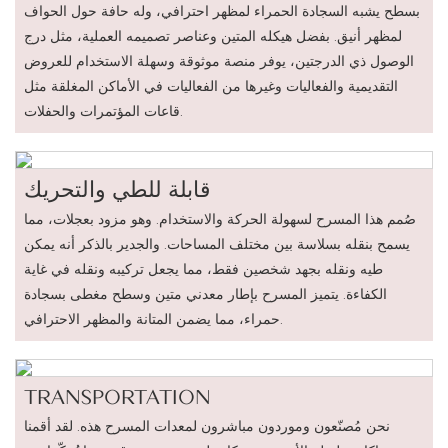
بسطح يشبه السجادة الحمراء لمظهر احترافي، وله حافة حول الحواف
لمظهر أنيق. بفضل هيكله المتين وعناصر تصميمه العملية، مثل درج
الوصول ذي الدرجتين، يوفر منصة موثوقة وسهلة الاستخدام للعروض
التقديمية والفعاليات وغيرها من الفعاليات في الأماكن المغلقة مثل
قاعات المؤتمرات والحفلات.
قابلة للطي والتحريك
صُمم هذا المسرح لسهولة الحركة والاستخدام. وهو مزود بعجلات، مما
يسمح بنقله بسلاسة بين مختلف المساحات. والجدير بالذكر أنه يمكن
طيه ونقله بجهد شخصين فقط، مما يجعل تركيبه ونقله في غاية
الكفاءة. يتميز المسرح بإطار معدني متين وسطح مغطى بسجادة
حمراء، مما يضمن المتانة والمظهر الاحترافي.
TRANSPORTATION
نحن مُصنّعون وموردون مباشرون لمعدات المسرح هذه. لقد أقمنا