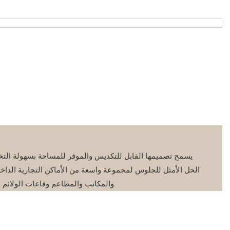
يسمح تصميمها القابل للتكديس والموفر للمساحة بسهولة التخز
الحل الأمثل للجلوس لمجموعة واسعة من الأماكن التجارية الداخ
والمكاتب والمطاعم وقاعات الولائم ومراكز التدريب ومناطق الانتظار.