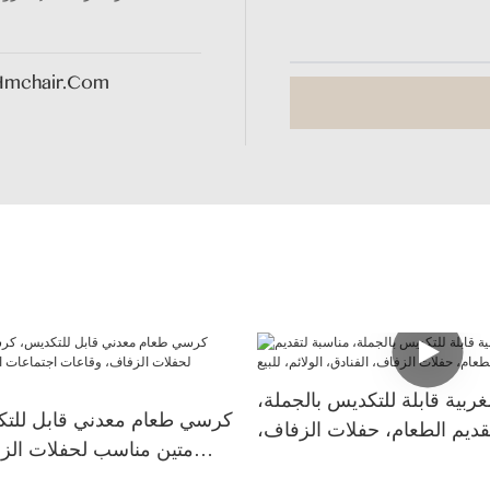
hmchair.com
بية قابلة للتكديس بالجملة،
كرسي طعام معدني قابل للت
قديم الطعام، حفلات الزفاف،
متين مناسب لحفلات الز
الفنادق، الولائم، للبيع
اجتماعات المكاتب، والاست