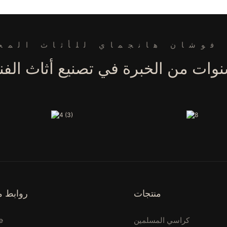
فوشان هانجماي للأثاث المح
منتجات
روابط م
كراسي المسلمين
e