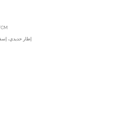
)/CM
إطار حديدي، إسفن