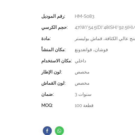
HM-S083
رقم الموديل:
47(W)*54.5(D)*48(SH)*92.5(H
حجم الكرسي:
ج عالي الكثافة، قماش بوليستر
مادة:
فوشان، قوانغدونغ
مكان المنشأ:
داخلي
مكان الاستخدام:
مخصص
لون الإطار:
مخصص
لون القماش:
3 سنوات
ضمان:
100 قطعة
MOQ: