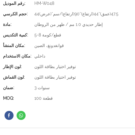
HM-W048
رقم الموديل:
44(عرض)*47.5(عمق)*44(ارتفاع)*90(ارتفاع)/سم
حجم الكرسي:
إطار حديدي 1.0 مم / ظهر من الروطان
مادة:
5-8 قطع/كومة
كمية التكديس:
قوانغدونغ، الصين
مكان المنشأ:
داخلي
مكان الاستخدام:
توفير اختيار بطاقة اللون
لون الإطار:
توفير اختيار بطاقة اللون
لون القماش:
3 سنوات
ضمان:
100 قطعة
MOQ: