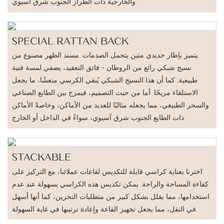
والخارجية ذات الطراز الجنوب شرق آسيوي.
SPECIAL RATTAN BACK
يتميز بإطار حديدي متين يتحمل الصدمات. مسند الظهر مصنوع من
نسيج شبكي رائع من الروطان - فائق التعقيد، يضفي لمسة فنية
طبيعية. كما أن هذا النسيج الشبكي يُبقي الكرسي منعشًا، ما يجعل
الاستلقاء مريحًا. أما من حيث التصميم، فيمزج بين الطابع الصناعي
والسحر الطبيعي، مما يجعله مثاليًا للعديد من الأماكن، وخاصةً الأماكن
ذات الطابع الجنوب شرق آسيوي، سواءً في الداخل أو الخارج.
STACKABLE
اخترنا بعناية كراسي قابلة للتكديس لقاعات عملائنا، مع التركيز على
كفاءة المساحة والراحة. يمكن تكديس هذه الكراسي بسهولة عند عدم
استخدامها، مما يقلل بشكل كبير من متطلبات التخزين، كما أنها أسهل
في النقل، مما يجعل تجهيز القاعة وإعادة ترتيبها في غاية السهولة.