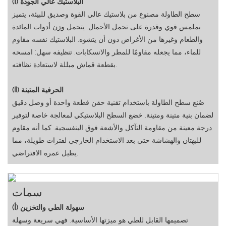
(أ) البلاستيك عالي الجودة
سطح الطاولة مصنوع من بلاستيك عالي القوة وصديق للبيئة، يتميز
بملمس قوي وقدرة على تحمل الأحمال. يتحمل وزن أدوات المائدة
والطعام وغيرها من الأغراض دون أن يتشوه. البلاستيك نفسه مقاوم
للماء، مما يجعله مقاومًا للمطر والانسكابات. تنظيفه سهل: امسحه
بقطعة قماش مبللة لاستعادة نظافته.
(II) الحرفية المتينة
صُنع سطح الطاولة باستخدام تقنية حقن قطعة واحدة أو وصل دقيق
لضمان بنية متينة ومتينة. خضع السطح البلاستيكي لمعالجة خاصة لتوفير
درجة معينة من مقاومة التآكل والأشعة فوق البنفسجية. كما أنه مقاوم
للبهتان والهشاشة حتى بعد الاستخدام الخارجي لفترات طويلة، مما
يطيل عمره الافتراضي.
سمات
(أ) سهولة الطي والتخزين
تصميمها القابل للطي هو ميزتها الأساسية. فهي سريعة وسهلة