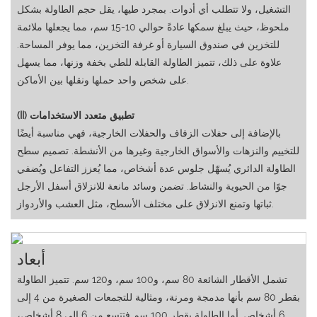
التشغيل، ولا تتطلب أي أدوات. بمجرد طيها، يقل حجم الطاولة بشكل
ملحوظ، حيث يبلغ سمكها عادةً حوالي 10-15 سم، مما يجعلها ملائمة
للتخزين في صندوق السيارة أو غرفة التخزين، مما يوفر المساحة.
علاوة على ذلك، تتميز الطاولة القابلة للطي بخفة وزنها، مما يسهل
على شخص واحد حملها ونقلها بين الأماكن.
(II) تطبيق متعدد الاستخدامات
بالإضافة إلى حفلات الزفاف والحفلات الخارجية، فهي مناسبة أيضًا
للتخييم والنزهات والأسواق الخارجية وغيرها من الأنشطة. تصميم سطح
الطاولة الدائري يُسهّل جلوس عدة أشخاص، مما يُعزز التفاعل ويُضفي
جوًا من الحيوية والنشاط. تضمن وسائد مانعة للانزلاق أسفل الأرجل
ثباتها وتمنع الانزلاق على مختلف الأسطح، مثل العشب والأردواز.
أبعاد
تشمل الأقطار الشائعة 80 سم، و100 سم، و120 سم. تتميز الطاولة
بقطر 80 سم بأنها مدمجة ومرنة، ومثالية للتجمعات الصغيرة من 4 إلى
6 أشخاص. أما الطاولة بقطر 100 سم فتتسع من 6 إلى 8 أشخاص،