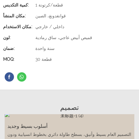
1 قطعة/كرتونة
كمية التكديس:
قوانغدونغ، الصين
مكان المنشأ:
داخلي / خارجي
مكان الاستخدام:
قميص أبيض عاجي، ساق رمادية
لون:
سنة واحدة
ضمان:
30 قطعة
MOQ:
تصميم
أسلوب بسيط وجديد
التصميم العام بسيط وأنيق، بسطح طاولة دائري بخطوط انسيابية ودون