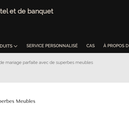
tel et de banquet
SERVICE PERSONNALISÉ
CAS
À PROPOS 
DUITS
 de mariage parfaite avec de superbes meubles
uperbes Meubles