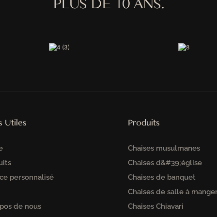
PLUS DE 10 ANS.
s Utiles
Produits
e
Chaises musulmanes
uits
Chaises d&#39;église
ce personnalisé
Chaises de banquet
Chaises de salle à mange
opos de nous
Chaises Chiavari