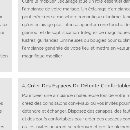
Outre le mobilier, l'éclairage joue un rôle essentiel da
l'ambiance de votre mariage. Un éclairage d'ambianc
ur
peut créer une atmosphère romantique et intime, tan
 aux
qu'un éclairage plus intense apportera une touche de
tre
glamour et de sophistication. Intégrez de magnifiques
lustres, guirlandes lumineuses ou bougies pour subli
l'ambiance générale de votre lieu et mettre en valeur
tion
magnifique mobilier.
4. Créer Des Espaces De Détente Confortable
Pour créer une ambiance chaleureuse lors de votre m
es
créez des coins salons conviviaux où vos invités pour
de
détendre et échanger. Disposez des canapés, des faut
et des poufs confortables pour créer des espaces con
es
où les invités pourront se retrouver et profiter plein