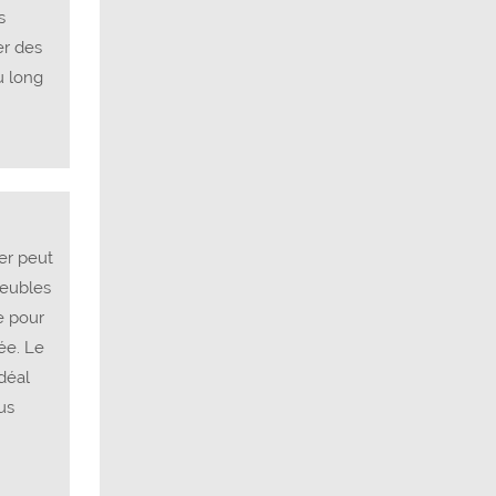
s
er des
u long
ier peut
meubles
e pour
ée. Le
déal
us