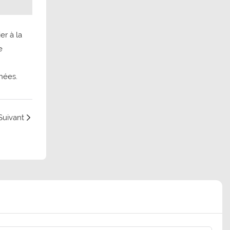
er à la
e
nées.
Suivant