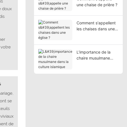
ns
une chaise de prière ?
e doux
dis
Comment s'appellent
les chaises dans une
église ?
mer
 votre
L'importance de la
chaire musulmane
dans la culture
islamique
s
ariage,
ront se
euils
viviaux
ement de