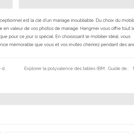
eptionnel est la clé d'un mariage inoubliable. Du choix du mobili
se en valeur de vos photos de mariage, Hangmei vous offre tout l
 pour ce jour si spécial. En choisissant le mobilier idéal, vous
ience mémorable que vous et vos invités chérirez pendant des an
S&#39;asseoir dans le réconfort L&#39;importance de choisir les bonnes chaises d&#39;église
Explorer la polyvalence des tables IBM : Guide des espaces de travail idéaux