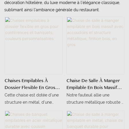
décoration hôtelière, du luxe moderne à l'élégance classique,
sublimant ainsi l'ambiance générale du restaurant.
Chaises Empilables À
Chaise De Salle À Manger
Dossier Flexible En Gros
Empilable En Bois Massif
Pour Conférences Et
Avec Accoudoirs Et
Cette chaise est dotée d'une
Notre fauteuil allie une
Banquets, Couleurs
Structure Métallique,
structure en métal, d'une
structure métallique robuste à
Personnalisables
Finition Bois, En Gros
conception empilable, de
un aspect bois réaliste et peut
couleurs personnalisables et
être empilé en 4 ou 5 pièces
convient aux restaurants et
pour faciliter le transport. Son