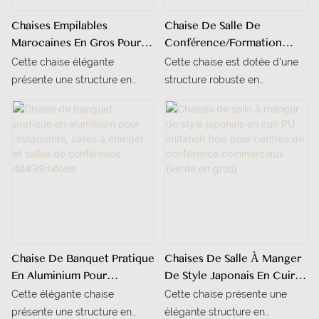
Chaises Empilables
Chaise De Salle De
Marocaines En Gros Pour
Conférence/formation
Traiteur, Mariage, Hôtel,
Commerciale En Gros,
Cette chaise élégante
Cette chaise est dotée d'une
Banquet, Vente Au Détail
Dossier Flexible, Chaise De
présente une structure en
structure robuste en
Banquet D'intérieur À
alliage d'aluminium profilée,
aluminium et d'un revêtement
Structure Métallique,
finie dans une luxueuse teinte
en tissu gris texturé doux,
Chaise De Salle À Manger
dorée, alliant durabilité et
alliant durabilité et élégance
esthétique raffinée.
discrète. Conçue pour les
espaces à fort passage
comme les salles de banquet,
les salles de formation et les
centres de conférence, elle
offre un équilibre parfait entre
Chaise De Banquet Pratique
Chaises De Salle À Manger
fonctionnalité et confort.
En Aluminium Pour
De Style Japonais En Cuir
Restaurants, Salles À
PU Imitation Bois Pour
Cette élégante chaise
Cette chaise présente une
Manger Et Salles De
Centres De Conférence
présente une structure en
élégante structure en