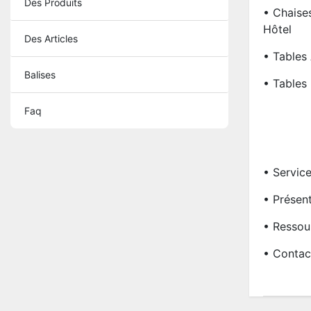
Des Produits
• Chaise
Hôtel
Des Articles
• Tables
Balises
• Tables 
Faq
• Servic
• Présen
• Ressou
• Contac