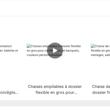
e
Chaises empilables à dossier
Chaise de
on/église
flexible en gros pour
dossier f
os avec
conférences et banquets,
hôtels, 
-livres
couleurs personnalisables
salles