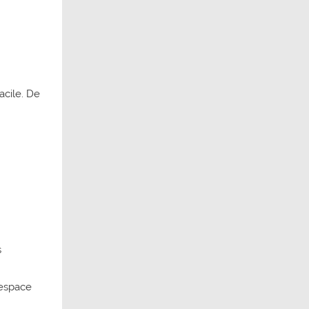
acile. De
s
’espace