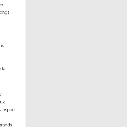
ne
longs
us
 de
s
aux
ransport
 grands