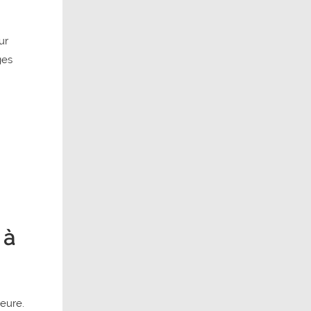
ur
ges
 à
ieure.