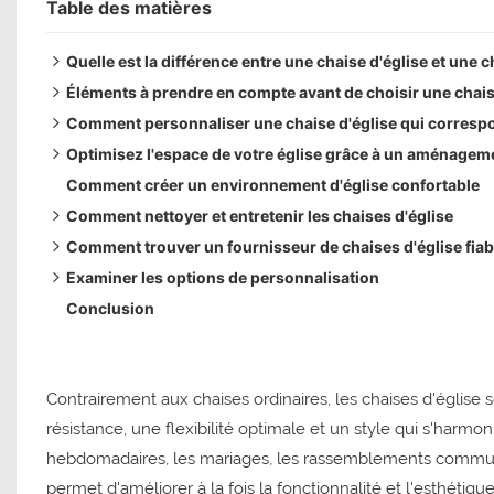
Table des matières
Quelle est la différence entre une chaise d'église et une c
Éléments à prendre en compte avant de choisir une chais
Confort accru pour les services de longue durée
Comment personnaliser une chaise d'église qui correspon
Durabilité accrue
Confort d'assise
Optimisez l'espace de votre église grâce à un aménagem
Conception empilable et flexible
Durabilité de la chaise
Sélection des tissus et des couleurs
Comment créer un environnement d'église confortable
Conception esthétique des espaces de culte
Empilabilité et stockage
Options de conception de cadre
Espacement des lignes
Comment nettoyer et entretenir les chaises d'église
Aménagement de l'espace
Broderie et personnalisation de logo
Visibilité et lignes de vue
Comment trouver un fournisseur de chaises d'église fiab
Budget et valeur à long terme
Configurations de sièges flexibles
Nettoyage quotidien
Examiner les options de personnalisation
Entretien des tissus d'ameublement
Évaluer l'expérience en fabrication
Conclusion
Inspection structurelle
Vérifier les certifications et les normes de qualité
Évaluer le support après-vente
un stockage approprié
Choisissez un fabricant de chaises d'église de confiance
Contrairement aux chaises ordinaires, les chaises d'église
résistance, une flexibilité optimale et un style qui s'harmon
hebdomadaires, les mariages, les rassemblements communaut
permet d'améliorer à la fois la fonctionnalité et l'esthétique