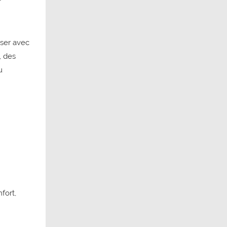
iser avec
, des
u
fort,