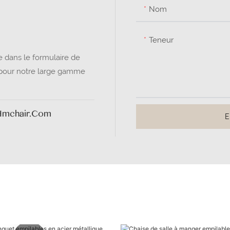
Nom
Teneur
 dans le formulaire de
t pour notre large gamme
hmchair.com
E