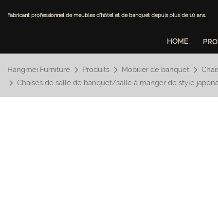
Fabricant professionnel de meubles d'hôtel et de banquet depuis plus de 10 ans.
HOME
PRO
Hangmei Furniture
Produits
Mobilier de banquet
Chai
Chaises de salle de banquet/salle à manger de style japonai