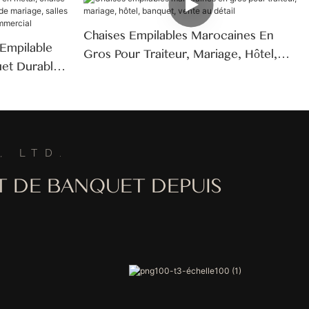
Chaises Empilables Marocaines En
Empilable
Gros Pour Traiteur, Mariage, Hôtel,
uet Durable
Banquet, Vente Au Détail
ge, Salles
 Et Usage
, LTD.
T DE BANQUET DEPUIS