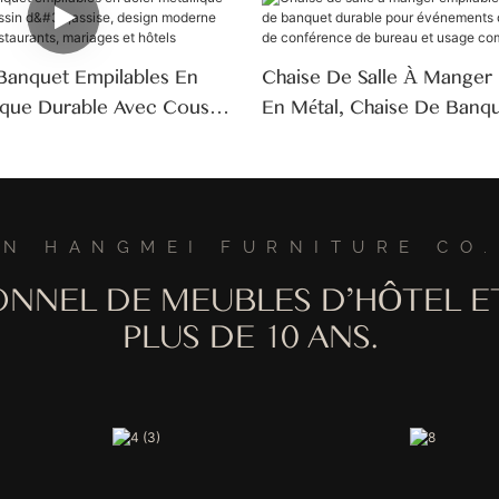
Banquet Empilables En
Chaise De Salle À Manger 
lique Durable Avec Coussin
En Métal, Chaise De Banq
esign Moderne Pour
Pour Événements De Maria
estaurants, Mariages Et
De Conférence De Bureau
Commercial
N HANGMEI FURNITURE CO.
ONNEL DE MEUBLES D'HÔTEL E
PLUS DE 10 ANS.