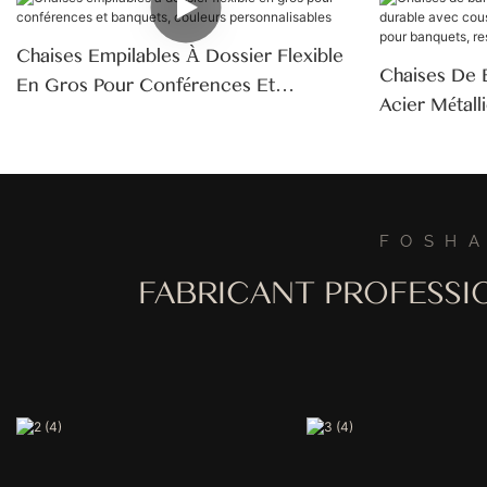
Chaises Empilables À Dossier Flexible
Chaises De 
En Gros Pour Conférences Et
Acier Métal
Banquets, Couleurs Personnalisables
D'assise, D
Banquets, R
Hôtels
FOSHA
FABRICANT PROFESSI