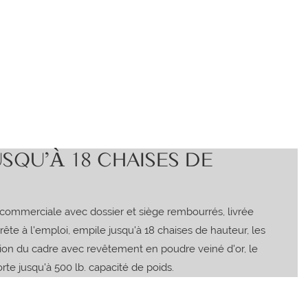
SQU'À 18 CHAISES DE
 commerciale avec dossier et siège rembourrés, livrée
te à l'emploi, empile jusqu'à 18 chaises de hauteur, les
tion du cadre avec revêtement en poudre veiné d'or, le
rte jusqu'à 500 lb. capacité de poids.