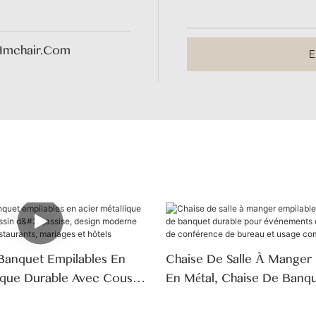
hmchair.com
E
Banquet Empilables En
Chaise De Salle À Manger 
lique Durable Avec Coussin
En Métal, Chaise De Banq
esign Moderne Pour
Pour Événements De Maria