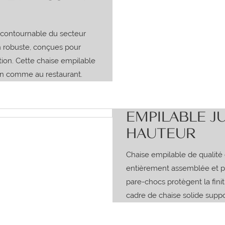
incontournable du secteur
n robuste, conçues pour
ation. Cette chaise empilable
son comme au restaurant.
EMPILABLE JU
HAUTEUR
Chaise empilable de qualité
entièrement assemblée et prê
pare-chocs protègent la fini
cadre de chaise solide suppo