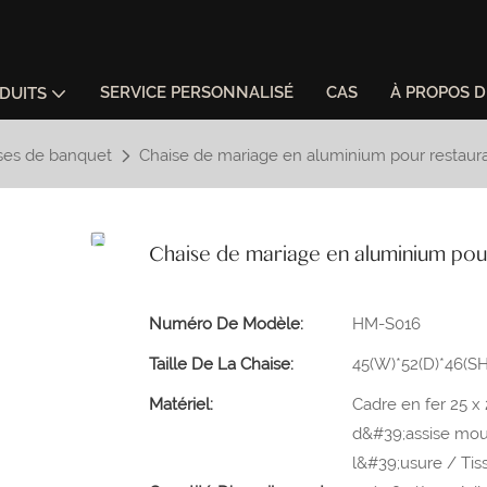
SERVICE PERSONNALISÉ
CAS
À PROPOS 
DUITS
ses de banquet
Chaise de mariage en aluminium pour restaur
Chaise de mariage en aluminium pour
Numéro De Modèle:
HM-S016
Taille De La Chaise:
45(W)*52(D)*46(S
Matériel:
Cadre en fer 25 x
d&#39;assise moul
l&#39;usure / Tis