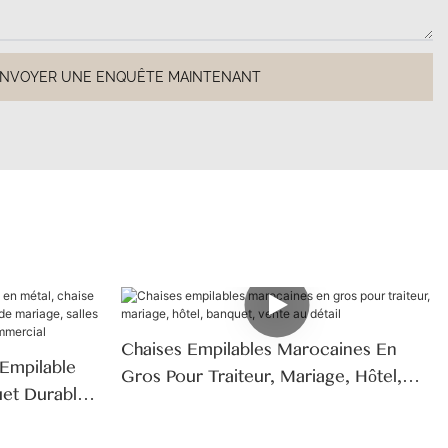
NVOYER UNE ENQUÊTE MAINTENANT
Chaises Empilables Marocaines En
Empilable
Gros Pour Traiteur, Mariage, Hôtel,
uet Durable
Banquet, Vente Au Détail
ge, Salles